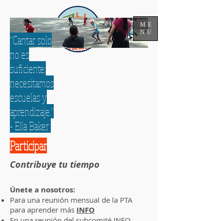
ME
NU
"Cantar solo
no es
suficiente;
necesitamos
escuelas y
aprendizaje."
- Ella Baker
Participar
Contribuye tu tiempo
Únete a nosotros:
Para una reunión mensual de la PTA
para aprender más
INFO
En una reunión del subcomité
INFO