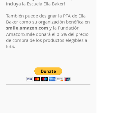
incluya la Escuela Ella Baker!
También puede designar la PTA de Ella
Baker como su organización benéfica en
smile.amazon.com
y la Fundación
AmazonSmile donará el 0.5% del precio
de compra de los productos elegibles a
EBS.
317 East 67th Street,
Nueva York,
NY
10065
Tel:
212-717-8809